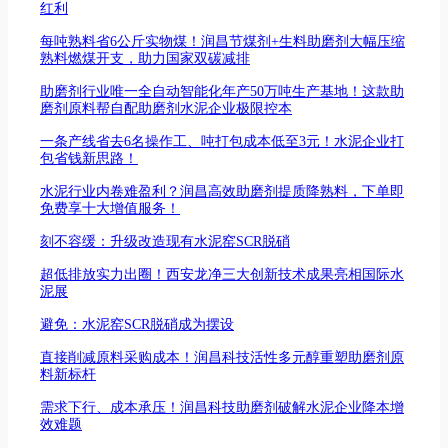
红利
每吨熟料省6公斤实物煤！润昌节煤剂+生料助磨剂大幅压缩
熟料燃煤开支，助力国家双碳减排
助磨剂行业唯一全自动智能化年产50万吨生产基地！这款助
磨剂原料帮自配助磨剂水泥企业极限控本
一条产线省去6名操作工、吨打包成本低至3元！水泥企业打
包省钱新思路！
水泥行业内卷难盈利？润昌高效助磨剂提质降熟料，下单即
免费享十大增值服务！
刻不容缓：升级改造现有水泥窑SCR脱硝
超低排放实力出圈！西安龙净三大创新技术成果亮相国际水
泥展
避免：水泥窑SCR脱硝成为摆设
直接削减原料采购成本！润昌科技活性多元醇重塑助磨剂原
料新标杆
需求下行、成本承压！润昌科技助磨剂破解水泥企业降本增
效难题