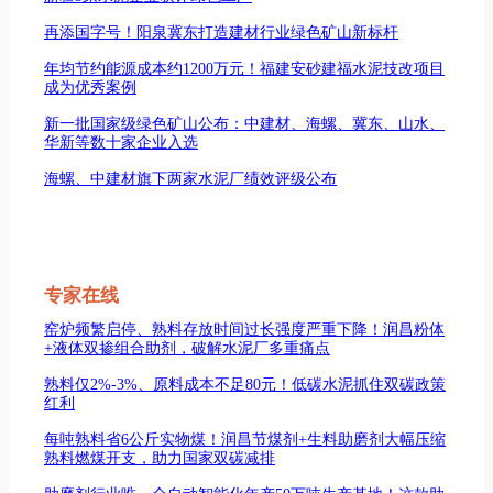
再添国字号！阳泉冀东打造建材行业绿色矿山新标杆
年均节约能源成本约1200万元！福建安砂建福水泥技改项目
成为优秀案例
新一批国家级绿色矿山公布：中建材、海螺、冀东、山水、
华新等数十家企业入选
海螺、中建材旗下两家水泥厂绩效评级公布
专家在线
窑炉频繁启停、熟料存放时间过长强度严重下降！润昌粉体
+液体双掺组合助剂，破解水泥厂多重痛点
熟料仅2%-3%、原料成本不足80元！低碳水泥抓住双碳政策
红利
每吨熟料省6公斤实物煤！润昌节煤剂+生料助磨剂大幅压缩
熟料燃煤开支，助力国家双碳减排