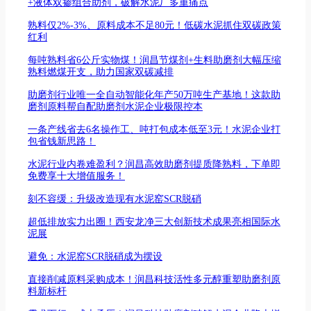
+液体双掺组合助剂，破解水泥厂多重痛点
熟料仅2%-3%、原料成本不足80元！低碳水泥抓住双碳政策
红利
每吨熟料省6公斤实物煤！润昌节煤剂+生料助磨剂大幅压缩
熟料燃煤开支，助力国家双碳减排
助磨剂行业唯一全自动智能化年产50万吨生产基地！这款助
磨剂原料帮自配助磨剂水泥企业极限控本
一条产线省去6名操作工、吨打包成本低至3元！水泥企业打
包省钱新思路！
水泥行业内卷难盈利？润昌高效助磨剂提质降熟料，下单即
免费享十大增值服务！
刻不容缓：升级改造现有水泥窑SCR脱硝
超低排放实力出圈！西安龙净三大创新技术成果亮相国际水
泥展
避免：水泥窑SCR脱硝成为摆设
直接削减原料采购成本！润昌科技活性多元醇重塑助磨剂原
料新标杆