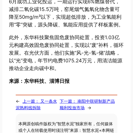
6月成功工业化投运，一期运行实现6%燃煤替代，
减排二氧化碳15.5万吨，窑尾烟气氮氧化物含量可
降至50mg/m³以下，实现超低排放，为工业氢能利
用“零”突破，源头降碳、氢能应用提供了样板案例。
此外，东华科技聚焦固危废协同处置，投资1.03亿
元构建高效固危废协同处置，实现以“废”补料，循环
发展。在光伏方面，他们实施“风-光-氢-储”战略，
以“光”变电，年节约电费1075.24万元，用清洁能源
推动企业走向碳中和。
来源：东华科技、淄博日报
←
上一篇：
又一条水
下一篇：
南阳中联研制新产品
泥熟料线拆除
顺利投放市场
→
本网原创稿件版权为“智慧水泥”独家所有，任何媒体
或个人在转载使用时须注明“来源：智慧水泥+本网链