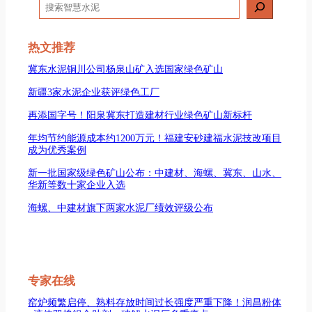
搜
索
热文推荐
冀东水泥铜川公司杨泉山矿入选国家绿色矿山
新疆3家水泥企业获评绿色工厂
再添国字号！阳泉冀东打造建材行业绿色矿山新标杆
年均节约能源成本约1200万元！福建安砂建福水泥技改项目
成为优秀案例
新一批国家级绿色矿山公布：中建材、海螺、冀东、山水、
华新等数十家企业入选
海螺、中建材旗下两家水泥厂绩效评级公布
专家在线
窑炉频繁启停、熟料存放时间过长强度严重下降！润昌粉体