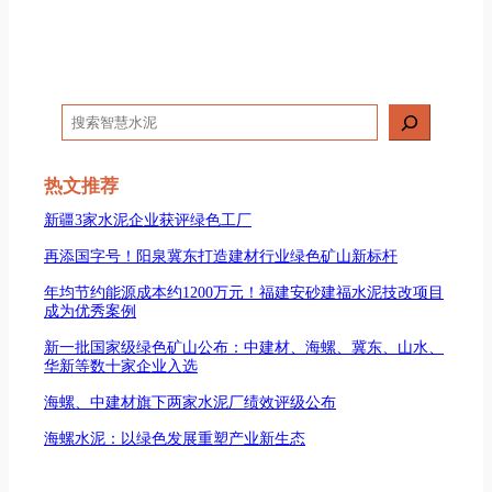
搜
索
热文推荐
新疆3家水泥企业获评绿色工厂
再添国字号！阳泉冀东打造建材行业绿色矿山新标杆
年均节约能源成本约1200万元！福建安砂建福水泥技改项目
成为优秀案例
新一批国家级绿色矿山公布：中建材、海螺、冀东、山水、
华新等数十家企业入选
海螺、中建材旗下两家水泥厂绩效评级公布
海螺水泥：以绿色发展重塑产业新生态