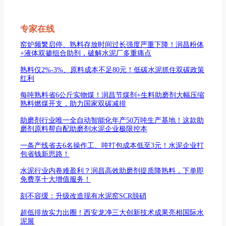
专家在线
窑炉频繁启停、熟料存放时间过长强度严重下降！润昌粉体
+液体双掺组合助剂，破解水泥厂多重痛点
熟料仅2%-3%、原料成本不足80元！低碳水泥抓住双碳政策
红利
每吨熟料省6公斤实物煤！润昌节煤剂+生料助磨剂大幅压缩
熟料燃煤开支，助力国家双碳减排
助磨剂行业唯一全自动智能化年产50万吨生产基地！这款助
磨剂原料帮自配助磨剂水泥企业极限控本
一条产线省去6名操作工、吨打包成本低至3元！水泥企业打
包省钱新思路！
水泥行业内卷难盈利？润昌高效助磨剂提质降熟料，下单即
免费享十大增值服务！
刻不容缓：升级改造现有水泥窑SCR脱硝
超低排放实力出圈！西安龙净三大创新技术成果亮相国际水
泥展