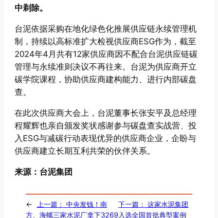
中剃除。
台泥依据采购在地化绿色化推展供应链永续管理机
制，持续以高标准扩大检视供应商ESG作为，截至
2024年4月共有12家供应商因不配合台泥供应链碳
管理与永续准则决议不再往来。台泥为供应商开立
碳学院课程，协助供应商建构能力、进行内部碳盘
查。
在此次供应商大会上，台泥董事长张安平及总经理
程耀辉也亲自颁发奖状感谢参与碳盘查实战营、投
入ESG与减碳行动表现优异的供应商企业，企盼与
供应商建立长期互利共荣的伙伴关系。
来源：台泥集团
←
上一篇：
中央发钱！南
下一篇：
这家水泥集团
方、海螺三家水泥厂拿下3269
入选全国首批典型案例