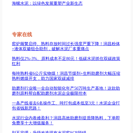
海螺水泥：以绿色发展重塑产业新生态
专家在线
窑炉频繁启停、熟料存放时间过长强度严重下降！润昌粉体
+液体双掺组合助剂，破解水泥厂多重痛点
熟料仅2%-3%、原料成本不足80元！低碳水泥抓住双碳政策
红利
每吨熟料省6公斤实物煤！润昌节煤剂+生料助磨剂大幅压缩
熟料燃煤开支，助力国家双碳减排
助磨剂行业唯一全自动智能化年产50万吨生产基地！这款助
磨剂原料帮自配助磨剂水泥企业极限控本
一条产线省去6名操作工、吨打包成本低至3元！水泥企业打
包省钱新思路！
水泥行业内卷难盈利？润昌高效助磨剂提质降熟料，下单即
免费享十大增值服务！
刻不容缓：升级改造现有水泥窑SCR脱硝