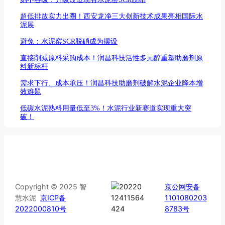
超低排放实力出圈！西安龙净三大创新技术成果亮相国际水
泥展
避免：水泥窑SCR脱硝成为摆设
直接削减原料采购成本！润昌科技活性多元醇重塑助磨剂原
料新标杆
需求下行、成本承压！润昌科技助磨剂破解水泥企业降本增
效难题
低碳水泥熟料用量低至3%！水泥行业新赛道实现重大突
破！
Copyright © 2025 智
京公网安备
慧水泥
京ICP备
1101080203
2022000810号
8783号