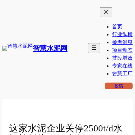
跳
至
内
首页
容
行业纵横
参考消息
智慧水泥网
项目动态
技改增效
专家在线
智慧工厂
投稿
这家水泥企业关停2500t/d水