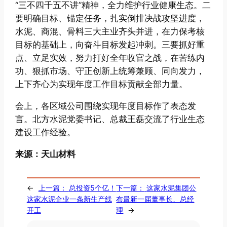
“三不四千五不讲”精神，全力维护行业健康生态。二
要明确目标、锚定任务，扎实倒排决战攻坚进度，
水泥、商混、骨料三大主业齐头并进，在力保考核
目标的基础上，向奋斗目标发起冲刺。三要抓好重
点、立足实效，努力打好全年收官之战，在苦练内
功、狠抓市场、守正创新上统筹兼顾、同向发力，
上下齐心为实现年度工作目标贡献全部力量。
会上，各区域公司围绕实现年度目标作了表态发
言。北方水泥党委书记、总裁王磊交流了行业生态
建设工作经验。
来源：天山材料
←
上一篇：
总投资5个亿！
下一篇：
这家水泥集团公
这家水泥企业一条新生产线
布最新一届董事长、总经
开工
理
→