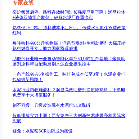
专家在线
窑炉频繁启停、熟料存放时间过长强度严重下降！润昌粉体
+液体双掺组合助剂，破解水泥厂多重痛点
熟料仅2%-3%、原料成本不足80元！低碳水泥抓住双碳政策
红利
每吨熟料省6公斤实物煤！润昌节煤剂+生料助磨剂大幅压缩
熟料燃煤开支，助力国家双碳减排
助磨剂行业唯一全自动智能化年产50万吨生产基地！这款助
磨剂原料帮自配助磨剂水泥企业极限控本
一条产线省去6名操作工、吨打包成本低至3元！水泥企业打
包省钱新思路！
水泥行业内卷难盈利？润昌高效助磨剂提质降熟料，下单即
免费享十大增值服务！
刻不容缓：升级改造现有水泥窑SCR脱硝
超低排放实力出圈！西安龙净三大创新技术成果亮相国际水
泥展
避免：水泥窑SCR脱硝成为摆设