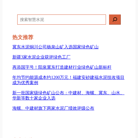
搜
索
热文推荐
冀东水泥铜川公司杨泉山矿入选国家绿色矿山
新疆3家水泥企业获评绿色工厂
再添国字号！阳泉冀东打造建材行业绿色矿山新标杆
年均节约能源成本约1200万元！福建安砂建福水泥技改项目
成为优秀案例
新一批国家级绿色矿山公布：中建材、海螺、冀东、山水、
华新等数十家企业入选
海螺、中建材旗下两家水泥厂绩效评级公布