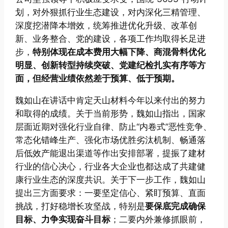
划，对外狠抓行业生态建设，对内深化三精管理、
深度挖潜降本增效，统筹推进优化升级、改革创
新、业务整合、党的建设，各项工作均取得长足进
步，
特别体现在成本费用大幅下降、商混骨料优化
明显、创新转型持续突破、党建纪检扎实有序等方
面，但经营业绩依然差于预算、低于预期。
魏如山在讲话中肯定天山材料今年以来付出的努力
和取得的成绩。关于当前形势，魏如山指出，国家
层面近期对强化行业自律、防止“内卷式”恶性竞争、
常态化错峰生产、强化市场优胜劣汰机制、畅通落
后低效产能退出渠道等作出安排部署，提振了建材
行业的信心决心，行业各大企业也都达成了共建健
康行业生态的深度共识。关于下一步工作，魏如山
提出三方面要求：一要坚定信心、紧盯预算、直面
挑战，打好稳增长攻坚战，特别是
要保底完成确保
目标、力争实现奋斗目标
；二要内外兼修抓眼前，