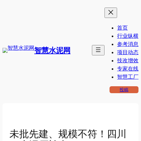
跳
至
内
首页
容
行业纵横
参考消息
智慧水泥网
项目动态
技改增效
专家在线
智慧工厂
投稿
未批先建、规模不符！四川