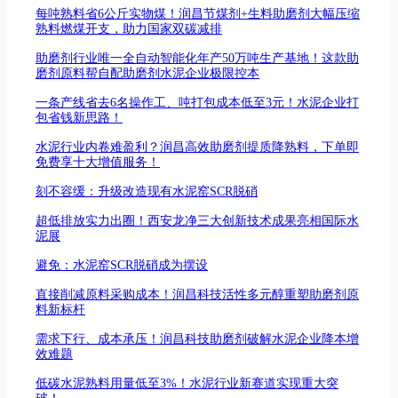
每吨熟料省6公斤实物煤！润昌节煤剂+生料助磨剂大幅压缩
熟料燃煤开支，助力国家双碳减排
助磨剂行业唯一全自动智能化年产50万吨生产基地！这款助
磨剂原料帮自配助磨剂水泥企业极限控本
一条产线省去6名操作工、吨打包成本低至3元！水泥企业打
包省钱新思路！
水泥行业内卷难盈利？润昌高效助磨剂提质降熟料，下单即
免费享十大增值服务！
刻不容缓：升级改造现有水泥窑SCR脱硝
超低排放实力出圈！西安龙净三大创新技术成果亮相国际水
泥展
避免：水泥窑SCR脱硝成为摆设
直接削减原料采购成本！润昌科技活性多元醇重塑助磨剂原
料新标杆
需求下行、成本承压！润昌科技助磨剂破解水泥企业降本增
效难题
低碳水泥熟料用量低至3%！水泥行业新赛道实现重大突