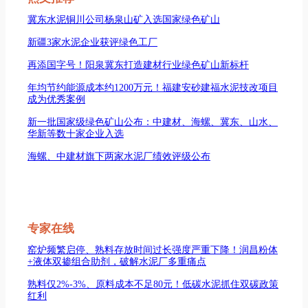
冀东水泥铜川公司杨泉山矿入选国家绿色矿山
新疆3家水泥企业获评绿色工厂
再添国字号！阳泉冀东打造建材行业绿色矿山新标杆
年均节约能源成本约1200万元！福建安砂建福水泥技改项目
成为优秀案例
新一批国家级绿色矿山公布：中建材、海螺、冀东、山水、
华新等数十家企业入选
海螺、中建材旗下两家水泥厂绩效评级公布
专家在线
窑炉频繁启停、熟料存放时间过长强度严重下降！润昌粉体
+液体双掺组合助剂，破解水泥厂多重痛点
熟料仅2%-3%、原料成本不足80元！低碳水泥抓住双碳政策
红利