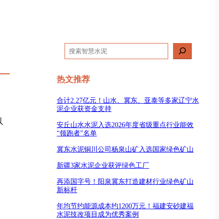
搜
索
热文推荐
合计2.27亿元！山水、冀东、亚泰等多家辽宁水
泥企业获资金支持
以
安丘山水水泥入选2026年度省级重点行业能效
“领跑者”名单
冀东水泥铜川公司杨泉山矿入选国家绿色矿山
新疆3家水泥企业获评绿色工厂
再添国字号！阳泉冀东打造建材行业绿色矿山
新标杆
年均节约能源成本约1200万元！福建安砂建福
水泥技改项目成为优秀案例