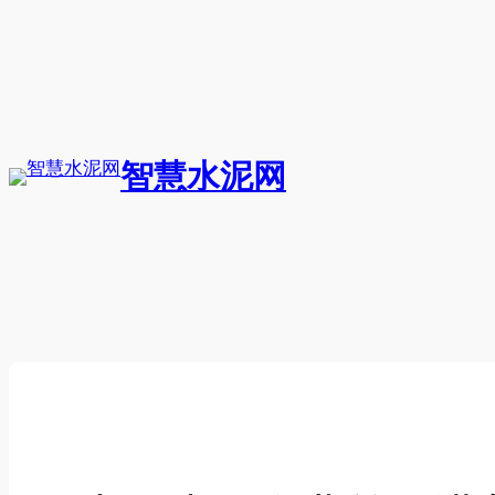
跳
至
内
容
智慧水泥网