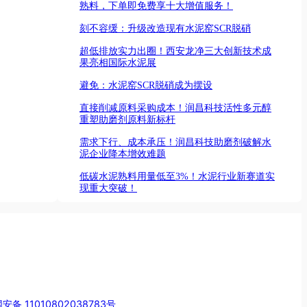
熟料，下单即免费享十大增值服务！
刻不容缓：升级改造现有水泥窑SCR脱硝
超低排放实力出圈！西安龙净三大创新技术成
果亮相国际水泥展
避免：水泥窑SCR脱硝成为摆设
直接削减原料采购成本！润昌科技活性多元醇
重塑助磨剂原料新标杆
需求下行、成本承压！润昌科技助磨剂破解水
泥企业降本增效难题
低碳水泥熟料用量低至3%！水泥行业新赛道实
现重大突破！
安备 11010802038783号