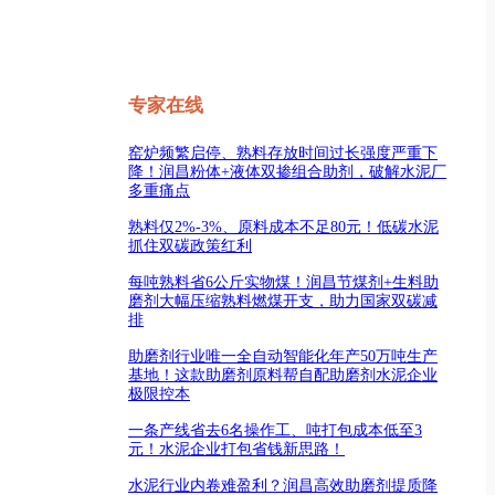
专家在线
窑炉频繁启停、熟料存放时间过长强度严重下
降！润昌粉体+液体双掺组合助剂，破解水泥厂
多重痛点
熟料仅2%-3%、原料成本不足80元！低碳水泥
抓住双碳政策红利
每吨熟料省6公斤实物煤！润昌节煤剂+生料助
磨剂大幅压缩熟料燃煤开支，助力国家双碳减
排
助磨剂行业唯一全自动智能化年产50万吨生产
基地！这款助磨剂原料帮自配助磨剂水泥企业
极限控本
一条产线省去6名操作工、吨打包成本低至3
元！水泥企业打包省钱新思路！
水泥行业内卷难盈利？润昌高效助磨剂提质降