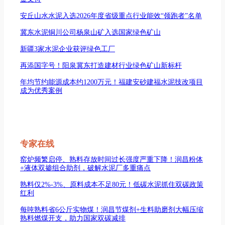
安丘山水水泥入选2026年度省级重点行业能效“领跑者”名单
冀东水泥铜川公司杨泉山矿入选国家绿色矿山
新疆3家水泥企业获评绿色工厂
再添国字号！阳泉冀东打造建材行业绿色矿山新标杆
年均节约能源成本约1200万元！福建安砂建福水泥技改项目
成为优秀案例
专家在线
窑炉频繁启停、熟料存放时间过长强度严重下降！润昌粉体
+液体双掺组合助剂，破解水泥厂多重痛点
熟料仅2%-3%、原料成本不足80元！低碳水泥抓住双碳政策
红利
每吨熟料省6公斤实物煤！润昌节煤剂+生料助磨剂大幅压缩
熟料燃煤开支，助力国家双碳减排