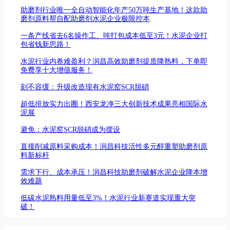
助磨剂行业唯一全自动智能化年产50万吨生产基地！这款助
磨剂原料帮自配助磨剂水泥企业极限控本
一条产线省去6名操作工、吨打包成本低至3元！水泥企业打
包省钱新思路！
水泥行业内卷难盈利？润昌高效助磨剂提质降熟料，下单即
免费享十大增值服务！
刻不容缓：升级改造现有水泥窑SCR脱硝
超低排放实力出圈！西安龙净三大创新技术成果亮相国际水
泥展
避免：水泥窑SCR脱硝成为摆设
直接削减原料采购成本！润昌科技活性多元醇重塑助磨剂原
料新标杆
需求下行、成本承压！润昌科技助磨剂破解水泥企业降本增
效难题
低碳水泥熟料用量低至3%！水泥行业新赛道实现重大突
破！