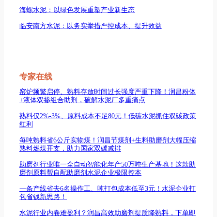
海螺水泥：以绿色发展重塑产业新生态
临安南方水泥：以务实举措严控成本、提升效益
专家在线
窑炉频繁启停、熟料存放时间过长强度严重下降！润昌粉体
+液体双掺组合助剂，破解水泥厂多重痛点
熟料仅2%-3%、原料成本不足80元！低碳水泥抓住双碳政策
红利
每吨熟料省6公斤实物煤！润昌节煤剂+生料助磨剂大幅压缩
熟料燃煤开支，助力国家双碳减排
助磨剂行业唯一全自动智能化年产50万吨生产基地！这款助
磨剂原料帮自配助磨剂水泥企业极限控本
一条产线省去6名操作工、吨打包成本低至3元！水泥企业打
包省钱新思路！
水泥行业内卷难盈利？润昌高效助磨剂提质降熟料，下单即