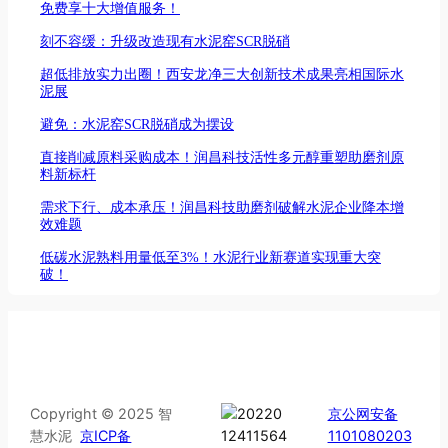
免费享十大增值服务！
刻不容缓：升级改造现有水泥窑SCR脱硝
超低排放实力出圈！西安龙净三大创新技术成果亮相国际水
泥展
避免：水泥窑SCR脱硝成为摆设
直接削减原料采购成本！润昌科技活性多元醇重塑助磨剂原
料新标杆
需求下行、成本承压！润昌科技助磨剂破解水泥企业降本增
效难题
低碳水泥熟料用量低至3%！水泥行业新赛道实现重大突
破！
Copyright © 2025 智
京公网安备
慧水泥
京ICP备
1101080203