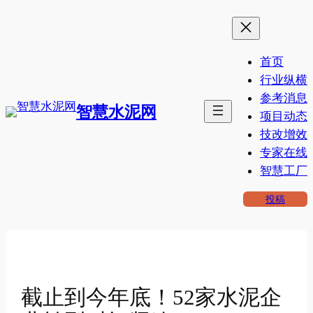
跳
至
内
首页
容
行业纵横
参考消息
智慧水泥网
项目动态
技改增效
专家在线
智慧工厂
投稿
截止到今年底！52家水泥企