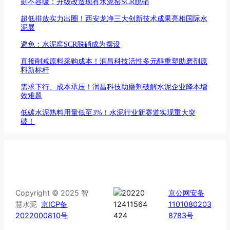
刻不容缓：升级改造现有水泥窑SCR脱硝
超低排放实力出圈！西安龙净三大创新技术成果亮相国际水
泥展
避免：水泥窑SCR脱硝成为摆设
直接削减原料采购成本！润昌科技活性多元醇重塑助磨剂原
料新标杆
需求下行、成本承压！润昌科技助磨剂破解水泥企业降本增
效难题
低碳水泥熟料用量低至3%！水泥行业新赛道实现重大突
破！
Copyright © 2025 智
京公网安备
慧水泥
京ICP备
1101080203
2022000810号
8783号