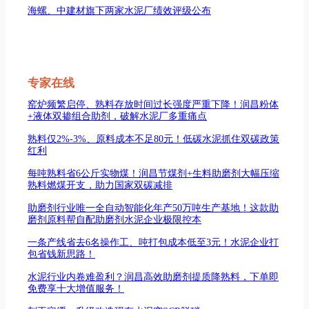
海螺、中建材旗下两家水泥厂绩效评级公布
专家在线
窑炉频繁启停、熟料存放时间过长强度严重下降！润昌粉体
+液体双掺组合助剂，破解水泥厂多重痛点
熟料仅2%-3%、原料成本不足80元！低碳水泥抓住双碳政策
红利
每吨熟料省6公斤实物煤！润昌节煤剂+生料助磨剂大幅压缩
熟料燃煤开支，助力国家双碳减排
助磨剂行业唯一全自动智能化年产50万吨生产基地！这款助
磨剂原料帮自配助磨剂水泥企业极限控本
一条产线省去6名操作工、吨打包成本低至3元！水泥企业打
包省钱新思路！
水泥行业内卷难盈利？润昌高效助磨剂提质降熟料，下单即
免费享十大增值服务！