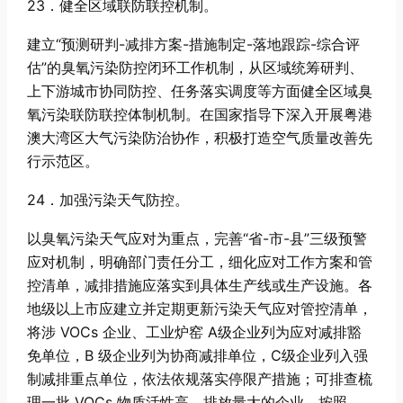
23．健全区域联防联控机制。
建立“预测研判-减排方案-措施制定-落地跟踪-综合评
估”的臭氧污染防控闭环工作机制，从区域统筹研判、
上下游城市协同防控、任务落实调度等方面健全区域臭
氧污染联防联控体制机制。在国家指导下深入开展粤港
澳大湾区大气污染防治协作，积极打造空气质量改善先
行示范区。
24．加强污染天气防控。
以臭氧污染天气应对为重点，完善“省-市-县”三级预警
应对机制，明确部门责任分工，细化应对工作方案和管
控清单，减排措施应落实到具体生产线或生产设施。各
地级以上市应建立并定期更新污染天气应对管控清单，
将涉 VOCs 企业、工业炉窑 A级企业列为应对减排豁
免单位，B 级企业列为协商减排单位，C级企业列入强
制减排重点单位，依法依规落实停限产措施；可排查梳
理一批 VOCs 物质活性高、排放量大的企业，按照