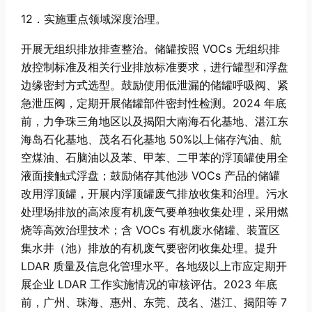
12．实施重点领域深度治理。
开展无组织排放排查整治。储罐按照 VOCs 无组织排
放控制标准及相关行业排放标准要求，进行罐型和浮盘
边缘密封方式选型。鼓励使用低泄漏的储罐呼吸阀、紧
急泄压阀，定期开展储罐部件密封性检测。2024 年底
前，力争珠三角地区以及揭阳大南海石化基地、湛江东
海岛石化基地、茂名石化基地 50%以上储存汽油、航
空煤油、石脑油以及苯、甲苯、二甲苯的浮顶罐使用全
液面接触式浮盘；鼓励储存其他涉 VOCs 产品的储罐
改用浮顶罐，开展内浮顶罐废气排放收集和治理。污水
处理场排放的高浓度有机废气要单独收集处理，采用燃
烧等高效治理技术；含 VOCs 有机废水储罐、装置区
集水井（池）排放的有机废气要密闭收集处理。提升
LDAR 质量及信息化管理水平。各地级以上市应定期开
展企业 LDAR 工作实施情况的审核评估。2023 年底
前，广州、珠海、惠州、东莞、茂名、湛江、揭阳等 7