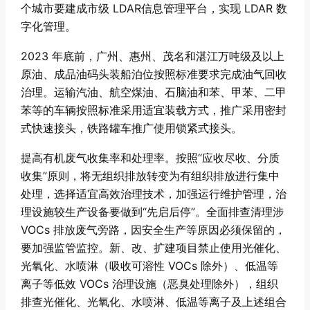
个城市要建成市级 LDAR信息管理平台，实现 LDAR 数
字化管理。
2023 年底前，广州、惠州、茂名和湛江万吨级及以上
原油、成品油码头装船泊位按照标准要求完成油气回收
治理。运输汽油、航空煤油、石脑油和苯、甲苯、二甲
苯等的车辆按照标准采用适宜装载方式，推广采用密封
式快速接头，铁路罐车推广使用锁紧式接头。
提高有机废气收集率和处理率。按照“应收尽收、分质
收集”原则，将无组织排放转变为有组织排放进行集中
处理，选择适宜高效治理技术，加强运行维护管理，治
理设施较生产设备要做到“先启后停”。全面排查清理涉
VOCs 排放废气旁路，因安全生产等原因必须保留的，
要加强监管监控。新、改、扩建项目禁止使用光催化、
光氧化、水喷淋（吸收可溶性 VOCs 除外）、低温等
离子等低效 VOCs 治理设施（恶臭处理除外），组织
排查光催化、光氧化、水喷淋、低温等离子及上述组合