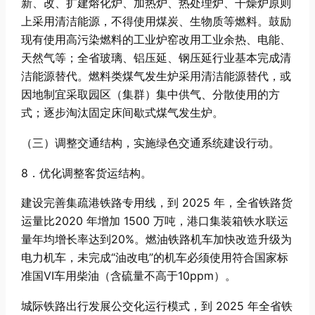
新、改、扩建熔化炉、加热炉、热处理炉、干燥炉原则
上采用清洁能源，不得使用煤炭、生物质等燃料。鼓励
现有使用高污染燃料的工业炉窑改用工业余热、电能、
天然气等；全省玻璃、铝压延、钢压延行业基本完成清
洁能源替代。燃料类煤气发生炉采用清洁能源替代，或
因地制宜采取园区（集群）集中供气、分散使用的方
式；逐步淘汰固定床间歇式煤气发生炉。
（三）调整交通结构，实施绿色交通系统建设行动。
8．优化调整客货运结构。
建设完善集疏港铁路专用线，到 2025 年，全省铁路货
运量比2020 年增加 1500 万吨，港口集装箱铁水联运
量年均增长率达到20%。燃油铁路机车加快改造升级为
电力机车，未完成“油改电”的机车必须使用符合国家标
准国VI车用柴油（含硫量不高于10ppm）。
城际铁路出行发展公交化运行模式，到 2025 年全省铁